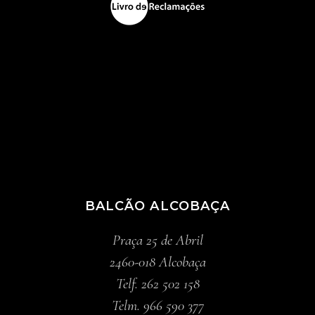
BALCÃO ALCOBAÇA
Praça 25 de Abril
2460-018 Alcobaça
Telf. 262 502 158
Telm. 966 590 377