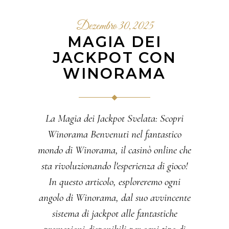
Dezembro 30, 2025
MAGIA DEI
JACKPOT CON
WINORAMA
La Magia dei Jackpot Svelata: Scopri
Winorama Benvenuti nel fantastico
mondo di Winorama, il casinò online che
sta rivoluzionando l'esperienza di gioco!
In questo articolo, esploreremo ogni
angolo di Winorama, dal suo avvincente
sistema di jackpot alle fantastiche