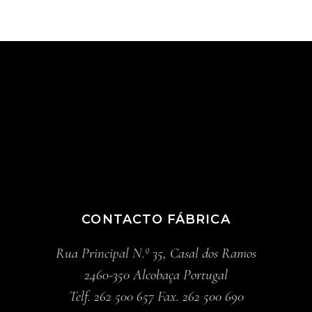
CONTACTO FÁBRICA
Rua Principal N.º 35, Casal dos Ramos
2460-350 Alcobaça Portugal
Telf. 262 500 657 Fax. 262 500 690