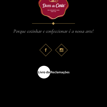
Porque cozinhar e confeccionar é a nossa arte!