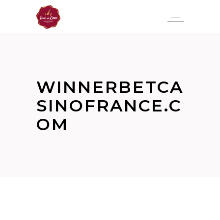
WINNERBETCA
SINOFRANCE.C
OM