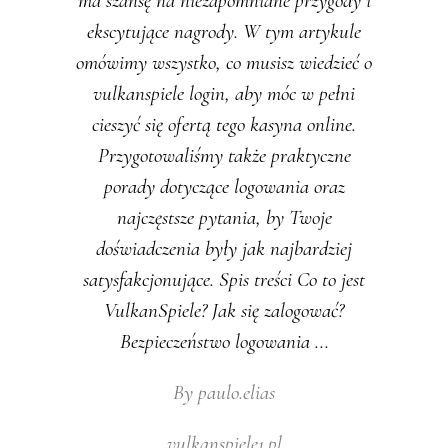
ma szansę na niezapomniane przygody i
ekscytujące nagrody. W tym artykule
omówimy wszystko, co musisz wiedzieć o
vulkanspiele login, aby móc w pełni
cieszyć się ofertą tego kasyna online.
Przygotowaliśmy także praktyczne
porady dotyczące logowania oraz
najczęstsze pytania, by Twoje
doświadczenia były jak najbardziej
satysfakcjonujące. Spis treści Co to jest
VulkanSpiele? Jak się zalogować?
Bezpieczeństwo logowania
By
paulo.elias
vulkanspiele1.pl