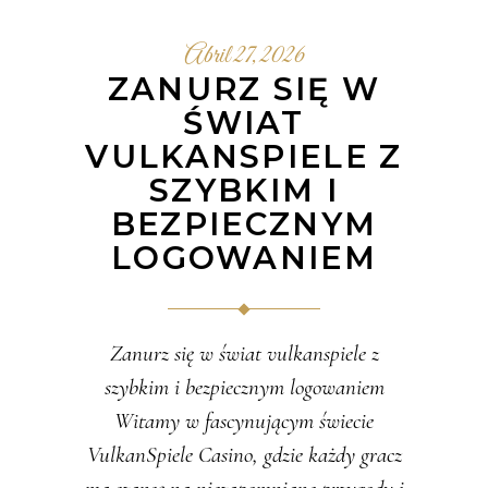
Abril 27, 2026
ZANURZ SIĘ W
ŚWIAT
VULKANSPIELE Z
SZYBKIM I
BEZPIECZNYM
LOGOWANIEM
Zanurz się w świat vulkanspiele z
szybkim i bezpiecznym logowaniem
Witamy w fascynującym świecie
VulkanSpiele Casino, gdzie każdy gracz