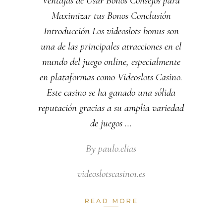
Ventajas de Usar Bonos Consejos para
Maximizar tus Bonos Conclusión
Introducción Los videoslots bonus son
una de las principales atracciones en el
mundo del juego online, especialmente
en plataformas como Videoslots Casino.
Este casino se ha ganado una sólida
reputación gracias a su amplia variedad
de juegos
By
paulo.elias
videoslotscasino1.es
READ MORE