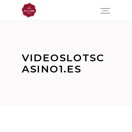
VIDEOSLOTSC
ASINO1.ES