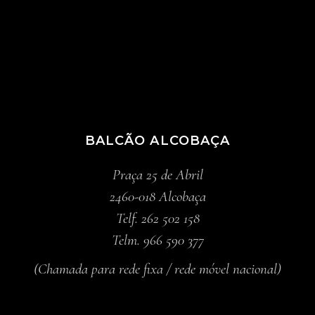
BALCÃO ALCOBAÇA
Praça 25 de Abril
2460-018 Alcobaça
Telf. 262 502 158
Telm. 966 590 377
(Chamada para rede fixa / rede móvel nacional)