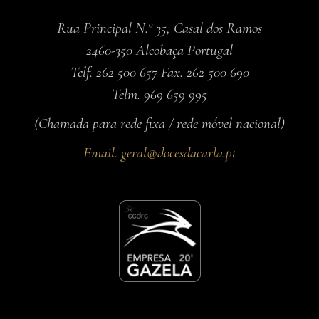
Rua Principal N.º 35, Casal dos Ramos
2460-350 Alcobaça Portugal
Telf. 262 500 657 Fax. 262 500 690
Telm. 969 659 995
(Chamada para rede fixa / rede móvel nacional)
Email.
geral@docesdacarla.pt