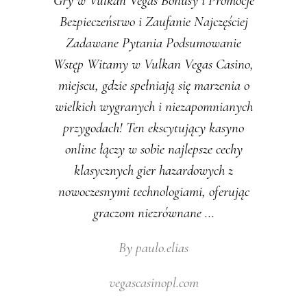
Gry w Vulkan Vegas Bonusy i Promocje
Bezpieczeństwo i Zaufanie Najczęściej
Zadawane Pytania Podsumowanie
Wstęp Witamy w Vulkan Vegas Casino,
miejscu, gdzie spełniają się marzenia o
wielkich wygranych i niezapomnianych
przygodach! Ten ekscytujący kasyno
online łączy w sobie najlepsze cechy
klasycznych gier hazardowych z
nowoczesnymi technologiami, oferując
graczom niezrównane
By
paulo.elias
vegascasinopl.com