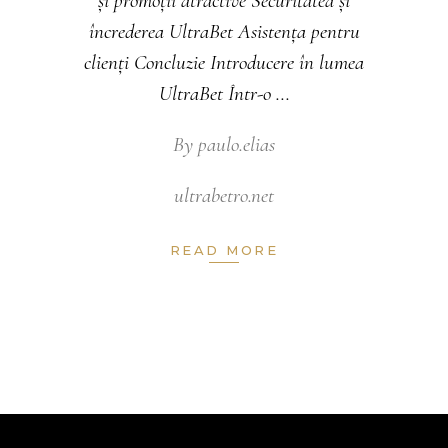
și promoții atractive Securitatea și
încrederea UltraBet Asistența pentru
clienți Concluzie Introducere în lumea
UltraBet Într-o
By
paulo.elias
ultrabetro.net
READ MORE