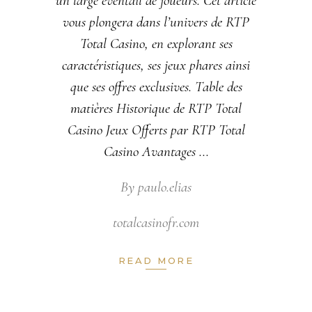
un large éventail de joueurs. Cet article
vous plongera dans l’univers de RTP
Total Casino, en explorant ses
caractéristiques, ses jeux phares ainsi
que ses offres exclusives. Table des
matières Historique de RTP Total
Casino Jeux Offerts par RTP Total
Casino Avantages
By
paulo.elias
totalcasinofr.com
READ MORE