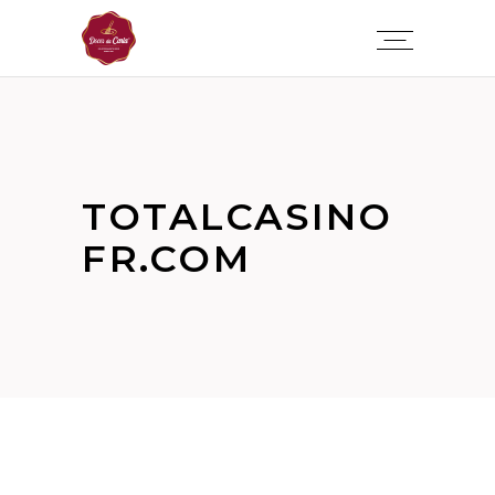
TOTALCASINO
FR.COM