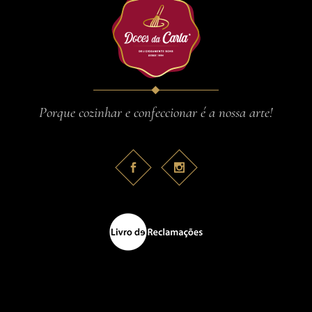
Porque cozinhar e confeccionar é a nossa arte!