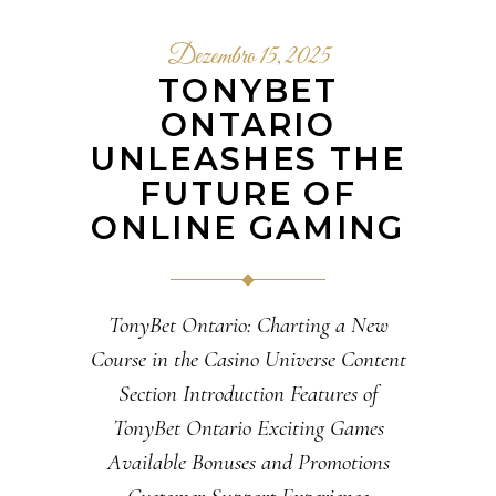
Dezembro 15, 2025
TONYBET
ONTARIO
UNLEASHES THE
FUTURE OF
ONLINE GAMING
TonyBet Ontario: Charting a New
Course in the Casino Universe Content
Section Introduction Features of
TonyBet Ontario Exciting Games
Available Bonuses and Promotions