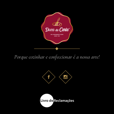
Porque cozinhar e confeccionar é a nossa arte!