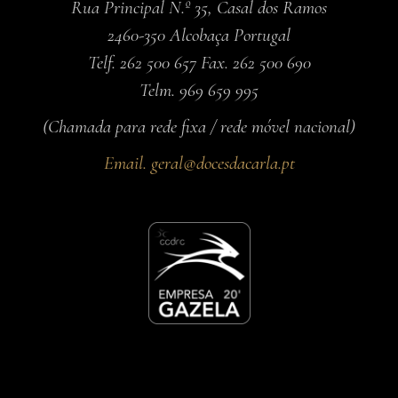
Rua Principal N.º 35, Casal dos Ramos
2460-350 Alcobaça Portugal
Telf. 262 500 657 Fax. 262 500 690
Telm. 969 659 995
(Chamada para rede fixa / rede móvel nacional)
Email.
geral@docesdacarla.pt