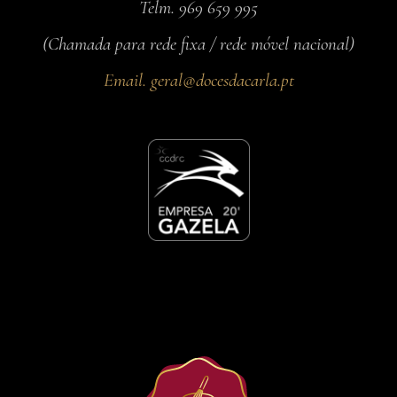
Telm. 969 659 995
(Chamada para rede fixa / rede móvel nacional)
Email.
geral@docesdacarla.pt