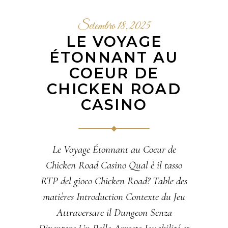
Setembro 18, 2025
LE VOYAGE
ÉTONNANT AU
COEUR DE
CHICKEN ROAD
CASINO
Le Voyage Étonnant au Coeur de
Chicken Road Casino Qual è il tasso
RTP del gioco Chicken Road? Table des
matières Introduction Contexte du Jeu
Attraversare il Dungeon Senza