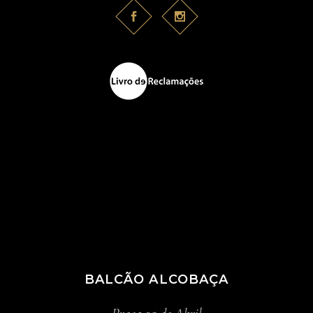
BALCÃO ALCOBAÇA