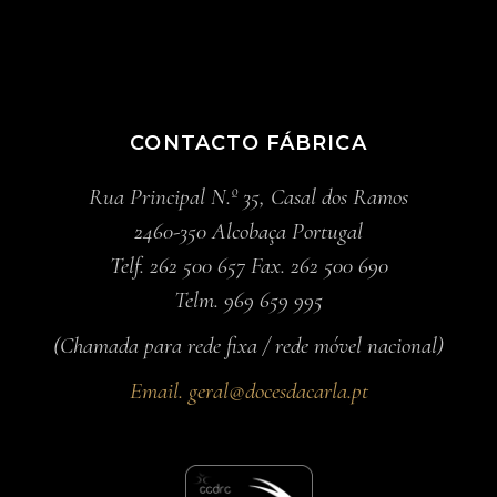
CONTACTO FÁBRICA
Rua Principal N.º 35, Casal dos Ramos
2460-350 Alcobaça Portugal
Telf. 262 500 657 Fax. 262 500 690
Telm. 969 659 995
(Chamada para rede fixa / rede móvel nacional)
Email.
geral@docesdacarla.pt