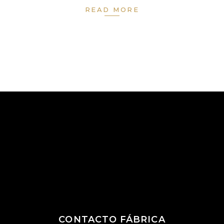
READ MORE
CONTACTO FÁBRICA