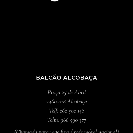
BALCÃO ALCOBAÇA
Praça 25 de Abril
2460-018 Alcobaça
Telf. 262 502 158
Telm. 966 590 377
(Chamada para rede fixa / rede móvel nacional)