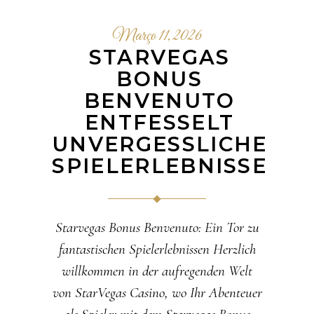
Março 11, 2026
STARVEGAS
BONUS
BENVENUTO
ENTFESSELT
UNVERGESSLICHE
SPIELERLEBNISSE
Starvegas Bonus Benvenuto: Ein Tor zu
fantastischen Spielerlebnissen Herzlich
willkommen in der aufregenden Welt
von StarVegas Casino, wo Ihr Abenteuer