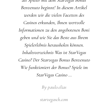
als Spieler mit dem Starvegas Bonus
Benvenuto beginnt! In diesem Artikel
werden wir die vielen Facetten des
Casinos erkunden, Ihnen wertvolle
Informationen zu den angebotenen Boni
geben und wie Sie das Beste aus Ihrem
Spielerlebnis herausholen können.
Inhaltsverzeichnis Was ist StarVegas
Casino? Der Starvegas Bonus Benvenuto
Wie funktioniert der Bonus? Spiele im
StarVegas Casino
By
paulo.elias
starvegasch.com