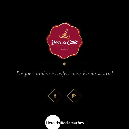
Porque cozinhar e confeccionar é a nossa arte!