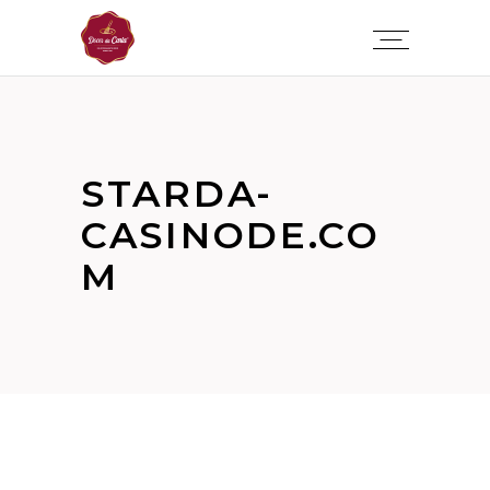
STARDA-
CASINODE.CO
M