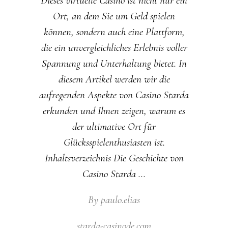
Dieses virtuelle Casino ist nicht nur ein
Ort, an dem Sie um Geld spielen
können, sondern auch eine Plattform,
die ein unvergleichliches Erlebnis voller
Spannung und Unterhaltung bietet. In
diesem Artikel werden wir die
aufregenden Aspekte von Casino Starda
erkunden und Ihnen zeigen, warum es
der ultimative Ort für
Glücksspielenthusiasten ist.
Inhaltsverzeichnis Die Geschichte von
Casino Starda
By
paulo.elias
starda-casinode.com