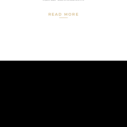
READ MORE