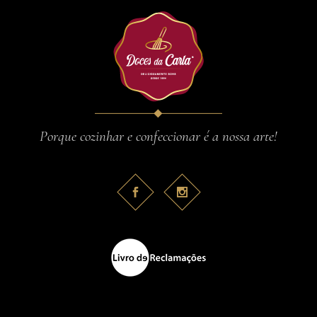
Porque cozinhar e confeccionar é a nossa arte!