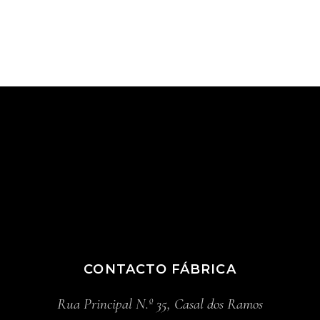
CONTACTO FÁBRICA
Rua Principal N.º 35, Casal dos Ramos