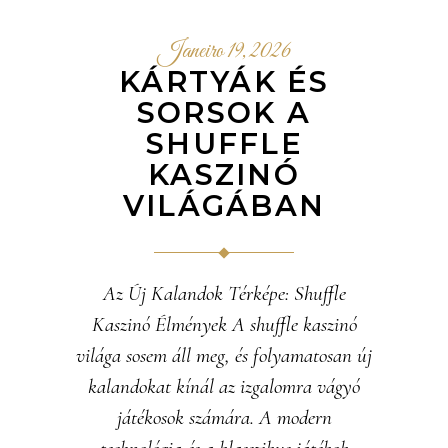
Janeiro 19, 2026
KÁRTYÁK ÉS
SORSOK A
SHUFFLE
KASZINÓ
VILÁGÁBAN
Az Új Kalandok Térképe: Shuffle
Kaszinó Élmények A shuffle kaszinó
világa sosem áll meg, és folyamatosan új
kalandokat kínál az izgalomra vágyó
játékosok számára. A modern