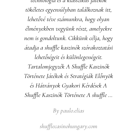
technológia és a klasszikus játékok
tökéletes egyensúlyban találkoznak itt,
lehetővé téve számunkra, hogy olyan
élményekben vegyünk részt, amelyekre
nem is gondoltunk. Cikkünk célja, hogy
átadja a shuffle kaszinók szórakoztatási
lehetőségeit és különlegességeit.
Tartalomjegyzék A Shuffle Kaszinók
Története Játékok és Stratégiák Előnyök
és Hátrányok Gyakori Kérdések A
Shuffle Kaszinók Története A shuffle
By
paulo.elias
shufflecasinohungary.com