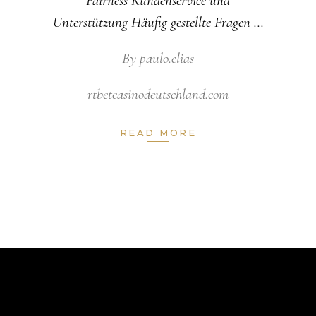
Fairness Kundenservice und
Unterstützung Häufig gestellte Fragen
By
paulo.elias
rtbetcasinodeutschland.com
READ MORE