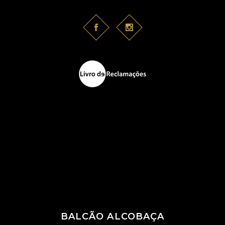
BALCÃO ALCOBAÇA