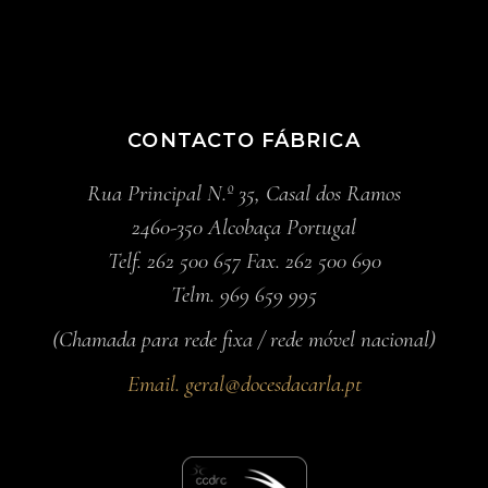
CONTACTO FÁBRICA
Rua Principal N.º 35, Casal dos Ramos
2460-350 Alcobaça Portugal
Telf. 262 500 657 Fax. 262 500 690
Telm. 969 659 995
(Chamada para rede fixa / rede móvel nacional)
Email.
geral@docesdacarla.pt