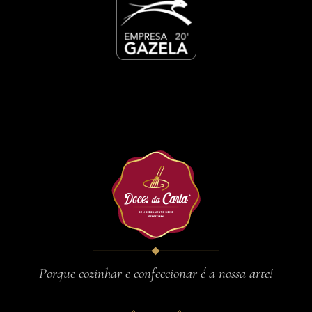
Porque cozinhar e confeccionar é a nossa arte!