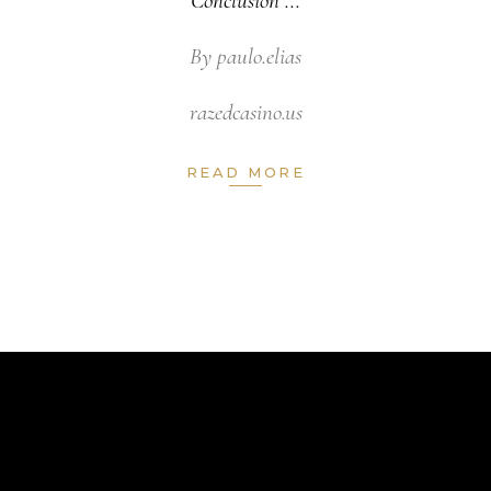
Conclusion
By
paulo.elias
razedcasino.us
READ MORE