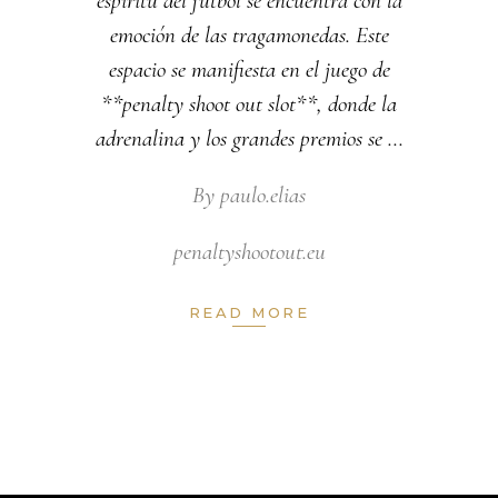
espíritu del fútbol se encuentra con la
emoción de las tragamonedas. Este
espacio se manifiesta en el juego de
**penalty shoot out slot**, donde la
adrenalina y los grandes premios se
By
paulo.elias
penaltyshootout.eu
READ MORE