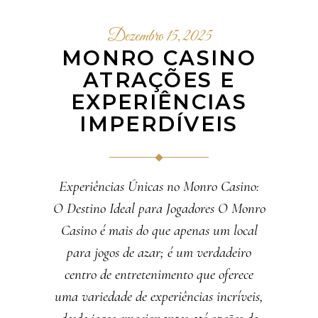
Dezembro 15, 2025
MONRO CASINO
ATRAÇÕES E
EXPERIÊNCIAS
IMPERDÍVEIS
Experiências Únicas no Monro Casino:
O Destino Ideal para Jogadores O Monro
Casino é mais do que apenas um local
para jogos de azar; é um verdadeiro
centro de entretenimento que oferece
uma variedade de experiências incríveis,