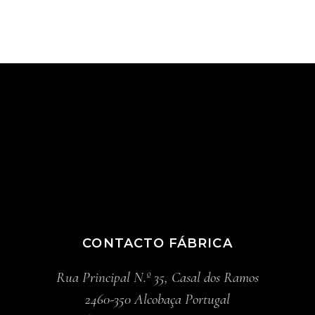
CONTACTO FÁBRICA
Rua Principal N.º 35, Casal dos Ramos
2460-350 Alcobaça Portugal