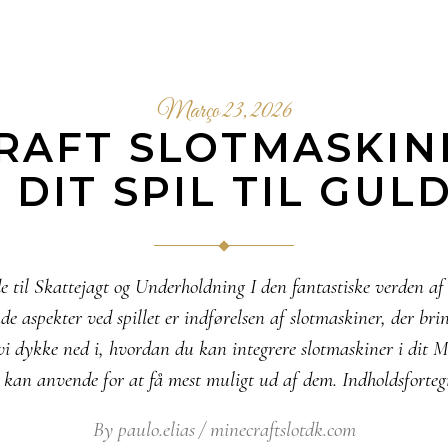
Março 23, 2026
RAFT SLOTMASKIN
DIT SPIL TIL GUL
 til Skattejagt og Underholdning I den fantastiske verden af 
de aspekter ved spillet er indførelsen af slotmaskiner, der b
l vi dykke ned i, hvordan du kan integrere slotmaskiner i dit M
u kan anvende for at få mest muligt ud af dem. Indholdsfort
By
paulo.elias
minecraftslotdk.com