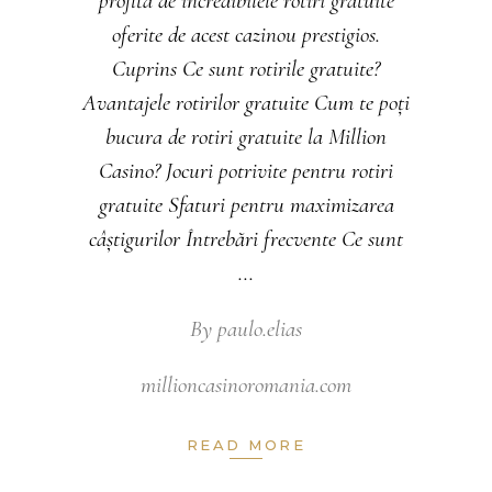
profita de incredibilele rotiri gratuite
oferite de acest cazinou prestigios.
Cuprins Ce sunt rotirile gratuite?
Avantajele rotirilor gratuite Cum te poți
bucura de rotiri gratuite la Million
Casino? Jocuri potrivite pentru rotiri
gratuite Sfaturi pentru maximizarea
câștigurilor Întrebări frecvente Ce sunt
By
paulo.elias
millioncasinoromania.com
READ MORE