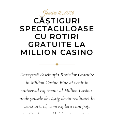
Janeiro 18, 2026
CÂȘTIGURI
SPECTACULOASE
CU ROTIRI
GRATUITE LA
MILLION CASINO
Descoperă Fascinația Rotirilor Gratuite
în Million Casino Bine ai venit în
universul captivant al Million Casino,
unde șansele de câștig devin realitate! În
acest articol, vom explora cum poți