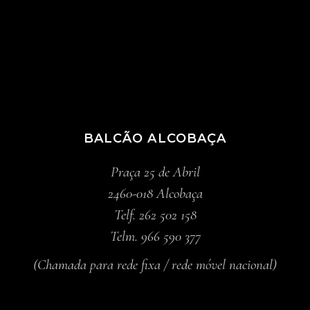
BALCÃO ALCOBAÇA
Praça 25 de Abril
2460-018 Alcobaça
Telf. 262 502 158
Telm. 966 590 377
(Chamada para rede fixa / rede móvel nacional)