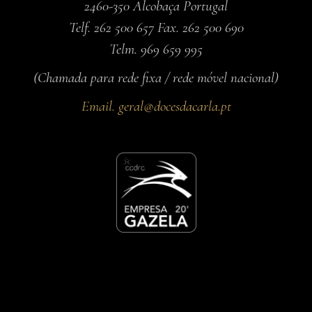
2460-350 Alcobaça Portugal
Telf. 262 500 657 Fax. 262 500 690
Telm. 969 659 995
(Chamada para rede fixa / rede móvel nacional)
Email.
geral@docesdacarla.pt