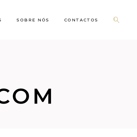
S
SOBRE NÓS
CONTACTOS
.COM