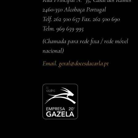
2460-350 Alcobaça Portugal
Telf. 262 500 657 Fax. 262 500 690
Telm. 969 659 995
(Chamada para rede fixa / rede móvel
nacional)
Email.
geral@docesdacarla.pt