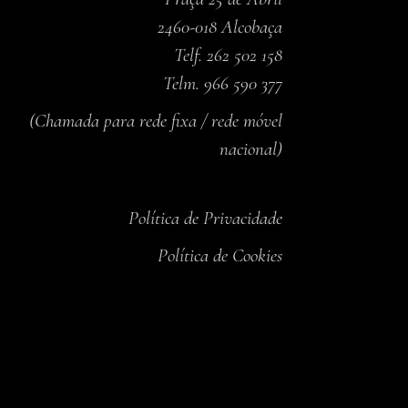
2460-018 Alcobaça
Telf. 262 502 158
Telm. 966 590 377
(Chamada para rede fixa / rede móvel
nacional)
Política de Privacidade
Política de Cookies