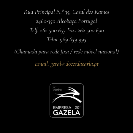
Rua Principal N.º 35, Casal dos Ramos
2460-350 Alcobaça Portugal
Telf. 262 500 657 Fax. 262 500 690
Telm. 969 659 995
(Chamada para rede fixa / rede móvel nacional)
Email.
geral@docesdacarla.pt