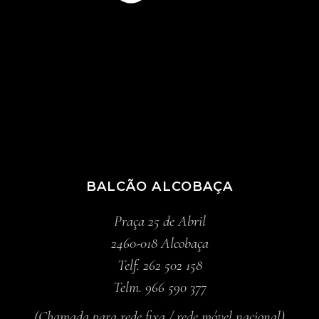
BALCÃO ALCOBAÇA
Praça 25 de Abril
2460-018 Alcobaça
Telf. 262 502 158
Telm. 966 590 377
(Chamada para rede fixa / rede móvel nacional)