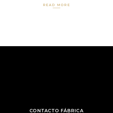
READ MORE
CONTACTO FÁBRICA