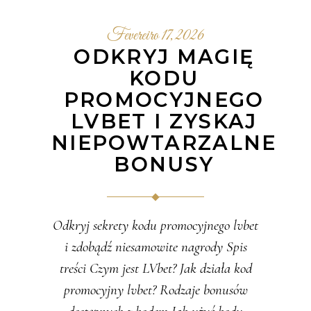
Fevereiro 17, 2026
ODKRYJ MAGIĘ
KODU
PROMOCYJNEGO
LVBET I ZYSKAJ
NIEPOWTARZALNE
BONUSY
Odkryj sekrety kodu promocyjnego lvbet
i zdobądź niesamowite nagrody Spis
treści Czym jest LVbet? Jak działa kod
promocyjny lvbet? Rodzaje bonusów