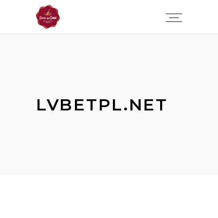
LVBETPL.NET