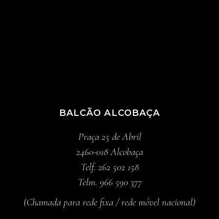
BALCÃO ALCOBAÇA
Praça 25 de Abril
2460-018 Alcobaça
Telf. 262 502 158
Telm. 966 590 377
(Chamada para rede fixa / rede móvel nacional)