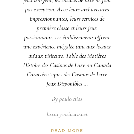
jeux d'argent, les casinos de luxe ne font
pas exception. Avec leurs architectures
impressionnantes, leurs services de
première classe et leurs jeux
passionnants, ces établissements offrent
une expérience inégalée tant aux locaux
qu'aux visiteurs. Table des Matières
Histoire des Casinos de Luxe au Canada
Caractéristiques des Casinos de Luxe
Jeux Disponibles
By
paulo.elias
luxurycasinoca.net
READ MORE