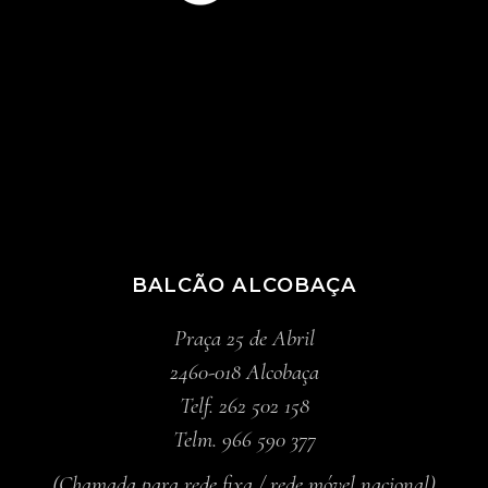
BALCÃO ALCOBAÇA
Praça 25 de Abril
2460-018 Alcobaça
Telf. 262 502 158
Telm. 966 590 377
(Chamada para rede fixa / rede móvel nacional)