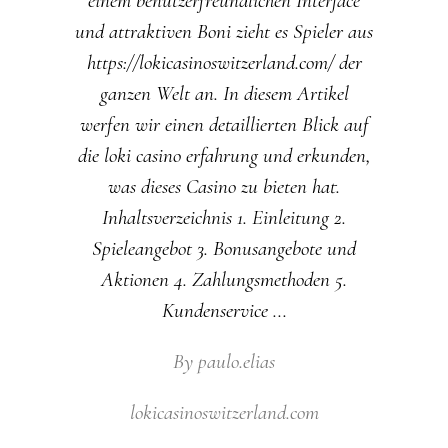
einem benutzerfreundlichen Interface
und attraktiven Boni zieht es Spieler aus
https://lokicasinoswitzerland.com/ der
ganzen Welt an. In diesem Artikel
werfen wir einen detaillierten Blick auf
die loki casino erfahrung und erkunden,
was dieses Casino zu bieten hat.
Inhaltsverzeichnis 1. Einleitung 2.
Spieleangebot 3. Bonusangebote und
Aktionen 4. Zahlungsmethoden 5.
Kundenservice
By
paulo.elias
lokicasinoswitzerland.com