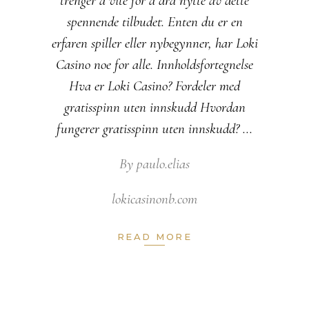
trenger å vite for å dra nytte av dette
spennende tilbudet. Enten du er en
erfaren spiller eller nybegynner, har Loki
Casino noe for alle. Innholdsfortegnelse
Hva er Loki Casino? Fordeler med
gratisspinn uten innskudd Hvordan
fungerer gratisspinn uten innskudd?
By
paulo.elias
lokicasinonb.com
READ MORE