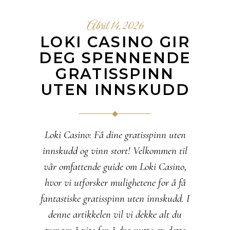
Abril 14, 2026
LOKI CASINO GIR
DEG SPENNENDE
GRATISSPINN
UTEN INNSKUDD
Loki Casino: Få dine gratisspinn uten
innskudd og vinn stort! Velkommen til
vår omfattende guide om Loki Casino,
hvor vi utforsker mulighetene for å få
fantastiske gratisspinn uten innskudd. I
denne artikkelen vil vi dekke alt du