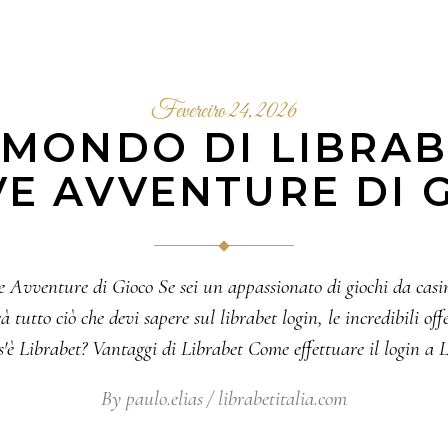
Fevereiro 24, 2026
 MONDO DI LIBRAB
E AVVENTURE DI 
Avventure di Gioco Se sei un appassionato di giochi da casinò
à tutto ciò che devi sapere sul librabet login, le incredibili o
s'è Librabet? Vantaggi di Librabet Come effettuare il login a 
By
paulo.elias
librabetitalia.com