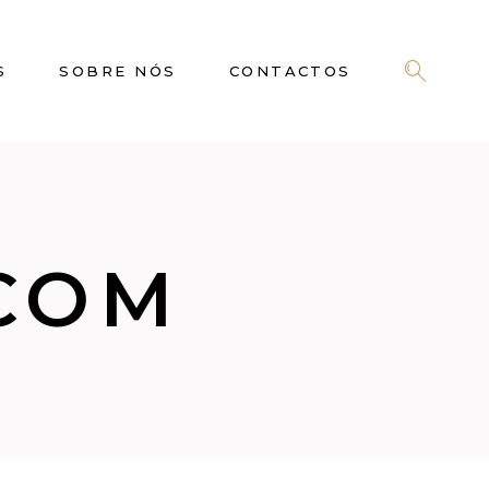
S
SOBRE NÓS
CONTACTOS
.COM