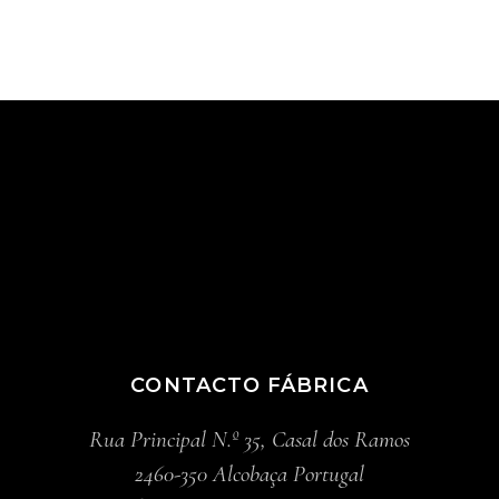
CONTACTO FÁBRICA
Rua Principal N.º 35, Casal dos Ramos
2460-350 Alcobaça Portugal