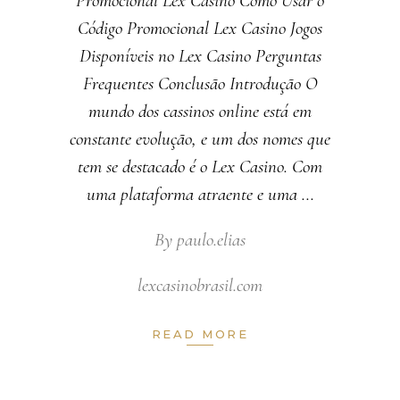
Promocional Lex Casino Como Usar o
Código Promocional Lex Casino Jogos
Disponíveis no Lex Casino Perguntas
Frequentes Conclusão Introdução O
mundo dos cassinos online está em
constante evolução, e um dos nomes que
tem se destacado é o Lex Casino. Com
uma plataforma atraente e uma
By
paulo.elias
lexcasinobrasil.com
READ MORE