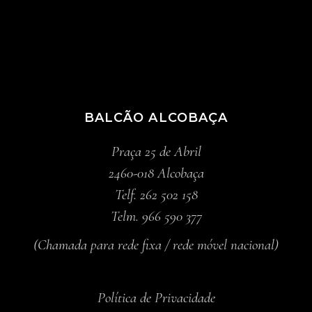
BALCÃO ALCOBAÇA
Praça 25 de Abril
2460-018 Alcobaça
Telf. 262 502 158
Telm. 966 590 377
(Chamada para rede fixa / rede móvel nacional)
Política de Privacidade