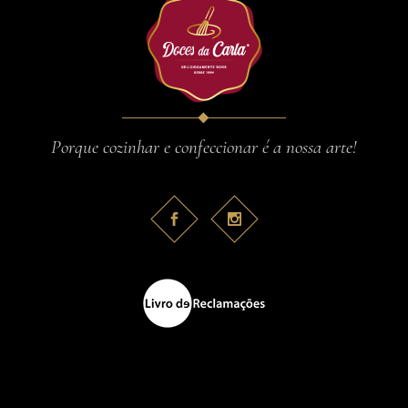
Porque cozinhar e confeccionar é a nossa arte!