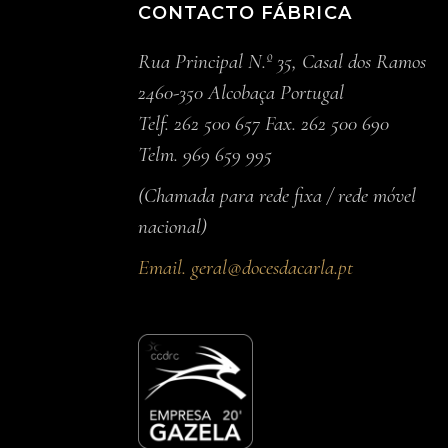
CONTACTO FÁBRICA
Rua Principal N.º 35, Casal dos Ramos
2460-350 Alcobaça Portugal
Telf. 262 500 657 Fax. 262 500 690
Telm. 969 659 995
(Chamada para rede fixa / rede móvel
nacional)
Email.
geral@docesdacarla.pt