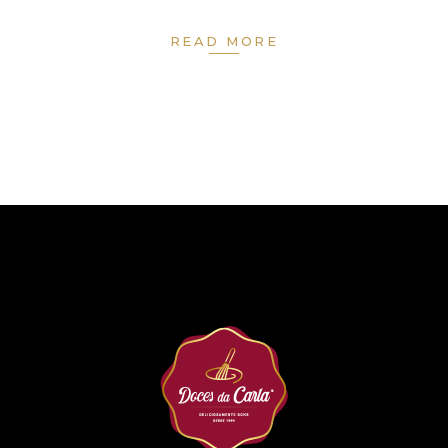
READ MORE