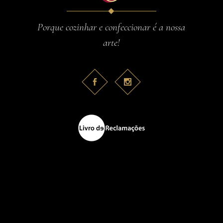
Porque cozinhar e confeccionar é a nossa
arte!