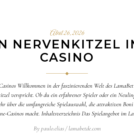
Abril 26, 2026
N NERVENKITZEL 
CASINO
Casinos Willkommen in der faszinierenden Welt des LamaBet 
el verspricht. Ob du ein erfahrener Spieler oder ein Neuling 
mehr über die umfangreiche Spielauswahl, die attraktiven Boni
ine-Casinos macht. Inhaltsverzeichnis Das Spielangebot im
By
paulo.elias
lamabetde.com