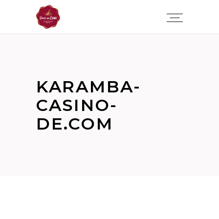
KARAMBA-
CASINO-
DE.COM