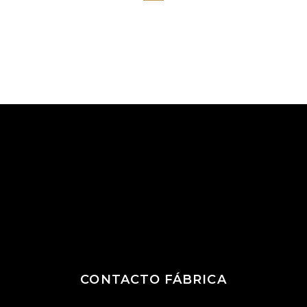
CONTACTO FÁBRICA