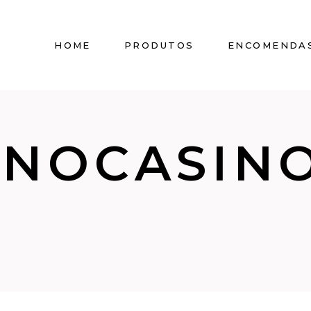
HOME
PRODUTOS
ENCOMENDA
NOCASINO