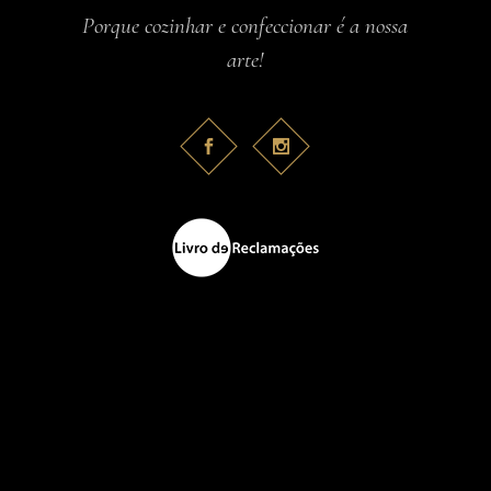
Porque cozinhar e confeccionar é a nossa
arte!