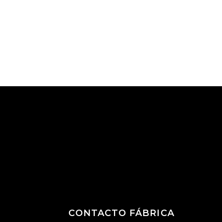
CONTACTO FÁBRICA