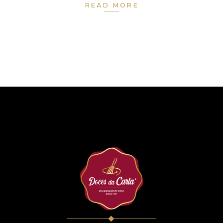
READ MORE