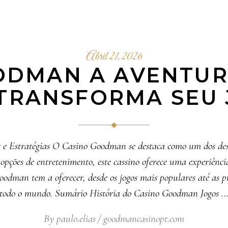
Abril 21, 2026
ODMAN A AVENTUR
TRANSFORMA SEU
 Estratégias O Casino Goodman se destaca como um dos desti
pções de entretenimento, este cassino oferece uma experiênc
oodman tem a oferecer, desde os jogos mais populares até as p
todo o mundo. Sumário História do Casino Goodman Jogos
By
paulo.elias
goodmancasinopt.com