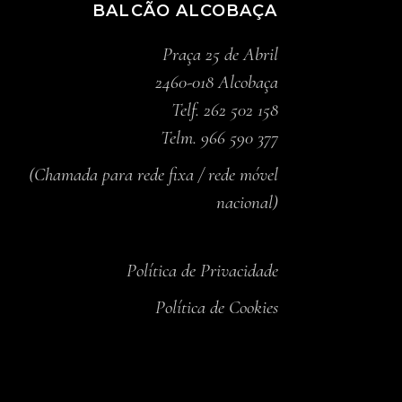
BALCÃO ALCOBAÇA
Praça 25 de Abril
2460-018 Alcobaça
Telf. 262 502 158
Telm. 966 590 377
(Chamada para rede fixa / rede móvel
nacional)
Política de Privacidade
Política de Cookies