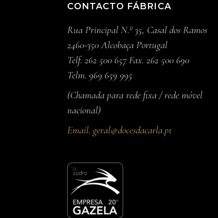
CONTACTO FÁBRICA
Rua Principal N.º 35, Casal dos Ramos
2460-350 Alcobaça Portugal
Telf. 262 500 657 Fax. 262 500 690
Telm. 969 659 995
(Chamada para rede fixa / rede móvel
nacional)
Email.
geral@docesdacarla.pt