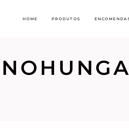
HOME
PRODUTOS
ENCOMENDA
INOHUNGA