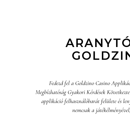
ARANYTÓ
GOLDZI
Fedezd fel a Goldzino Casino Applikác
Megbízhatóság Gyakori Kérdések Következtet
applikáció felhasználóbarát felülete és l
nemcsak a játékélményével