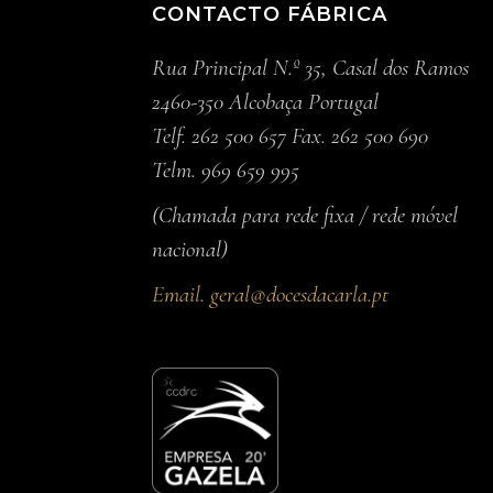
CONTACTO FÁBRICA
Rua Principal N.º 35, Casal dos Ramos
2460-350 Alcobaça Portugal
Telf. 262 500 657 Fax. 262 500 690
Telm. 969 659 995
(Chamada para rede fixa / rede móvel
nacional)
Email.
geral@docesdacarla.pt