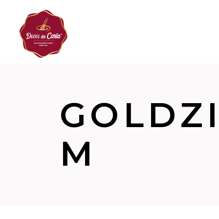
GOLDZ
M