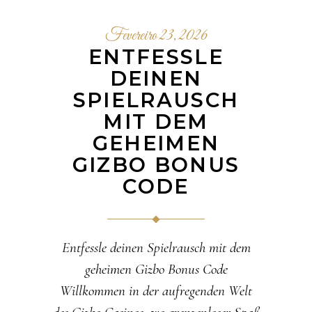
Fevereiro 23, 2026
ENTFESSLE
DEINEN
SPIELRAUSCH
MIT DEM
GEHEIMEN
GIZBO BONUS
CODE
Entfessle deinen Spielrausch mit dem
geheimen Gizbo Bonus Code
Willkommen in der aufregenden Welt