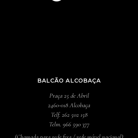
BALCÃO ALCOBAÇA
Praça 25 de Abril
2460-018 Alcobaça
Telf. 262 502 158
Telm. 966 590 377
(Chamada para rede fixa / rede móvel nacional)