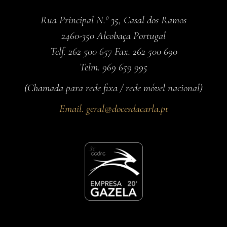
Rua Principal N.º 35, Casal dos Ramos
2460-350 Alcobaça Portugal
Telf. 262 500 657 Fax. 262 500 690
Telm. 969 659 995
(Chamada para rede fixa / rede móvel nacional)
Email.
geral@docesdacarla.pt