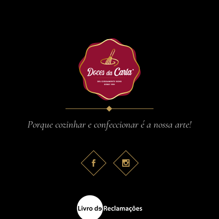
Porque cozinhar e confeccionar é a nossa arte!