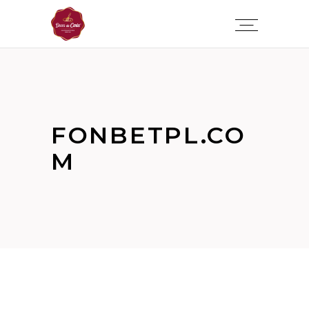
FONBETPL.CO
M