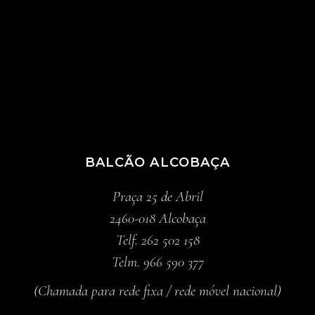
BALCÃO ALCOBAÇA
Praça 25 de Abril
2460-018 Alcobaça
Telf. 262 502 158
Telm. 966 590 377
(Chamada para rede fixa / rede móvel nacional)