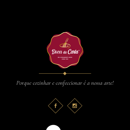
Porque cozinhar e confeccionar é a nossa arte!