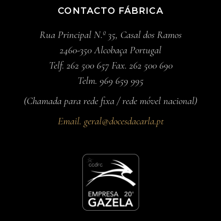
CONTACTO FÁBRICA
Rua Principal N.º 35, Casal dos Ramos
2460-350 Alcobaça Portugal
Telf. 262 500 657 Fax. 262 500 690
Telm. 969 659 995
(Chamada para rede fixa / rede móvel nacional)
Email.
geral@docesdacarla.pt