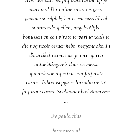
schatten van het fatpirate casino op je
wachten! Dit online casino is geen
gewone speelplek; het is een wereld vol
spannende spellen, ongelooflijke
bonussen en een piratenervaring zoals je
die nog nooit eerder hebt meegemaakt. In
dit artikel nemen we je mee op een
ontdekkingsreis door de meest
opwindende aspecten van fatpirate
casino. Inhoudsopgave Introductie tot
fatpirate casino Spellenaanbod Bonussen
By
paulo.elias
fatpirates1.nl