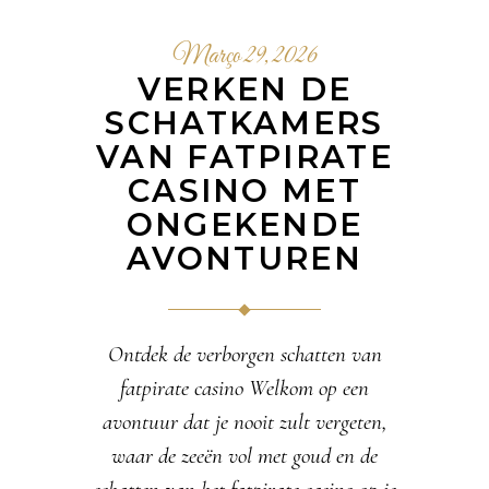
Março 29, 2026
VERKEN DE
SCHATKAMERS
VAN FATPIRATE
CASINO MET
ONGEKENDE
AVONTUREN
Ontdek de verborgen schatten van
fatpirate casino Welkom op een
avontuur dat je nooit zult vergeten,
waar de zeeën vol met goud en de