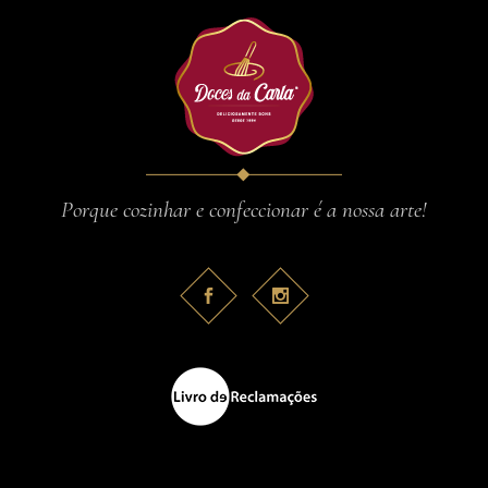
Porque cozinhar e confeccionar é a nossa arte!