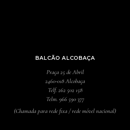
BALCÃO ALCOBAÇA
Praça 25 de Abril
2460-018 Alcobaça
Telf. 262 502 158
Telm. 966 590 377
(Chamada para rede fixa / rede móvel nacional)