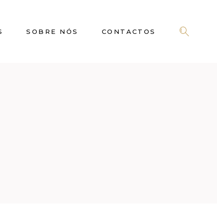
S
SOBRE NÓS
CONTACTOS