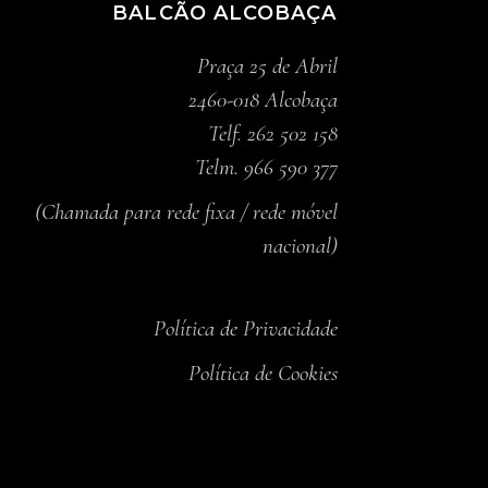
BALCÃO ALCOBAÇA
Praça 25 de Abril
2460-018 Alcobaça
Telf. 262 502 158
Telm. 966 590 377
(Chamada para rede fixa / rede móvel
nacional)
Política de Privacidade
Política de Cookies