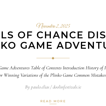
Novembro 2, 2025
LLS OF CHANCE DI
NKO GAME ADVENT
o Game Adventures Table of Contents Introduction History o
 for Winning Variations of the Plinko Game Common Mistake
By
paulo.elias
doolinfestivals.ie
READ MORE