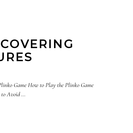
SCOVERING
URES
f Plinko Game How to Play the Plinko Game
s to Avoid