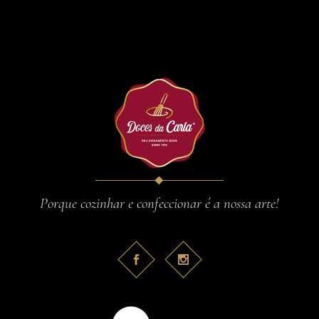
Porque cozinhar e confeccionar é a nossa arte!