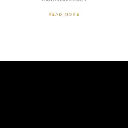
READ MORE