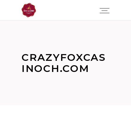
CRAZYFOXCAS
INOCH.COM