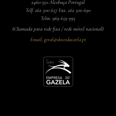
2460-350 Alcobaça Portugal
Telf. 262 500 657 Fax. 262 500 690
Telm. 969 659 995
(Chamada para rede fixa / rede móvel nacional)
Email.
geral@docesdacarla.pt