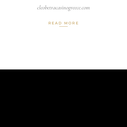
cleobetracasinogreece.com
READ MORE