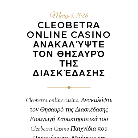
Março 4, 2026
CLEOBETRA
ONLINE CASINO
ΑΝΑΚΑΛΎΨΤΕ
ΤΟΝ ΘΗΣΑΥΡΌ
ΤΗΣ
ΔΙΑΣΚΈΔΑΣΗΣ
Cleobetra online casino: Ανακαλύψτε
τον Θησαυρό της Διασκέδασης
Εισαγωγή Χαρακτηριστικά του
Cleobetra Casino Παιχνίδια που