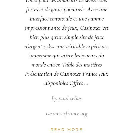
choix pour les amateurs de sensations
fortes et de gains potentiels. Avec une
interface conviviale et une gamme
impressionnante de jeux, Casinozer est
bien plus qu'un simple site de jeux
d'argent ; c'est une véritable expérience
immersive qui attire les joueurs du
monde entier. Table des matières
Présentation de Casinozer France Jeux
disponibles Offres
By
paulo.elias
casinozerfrance.org
READ MORE