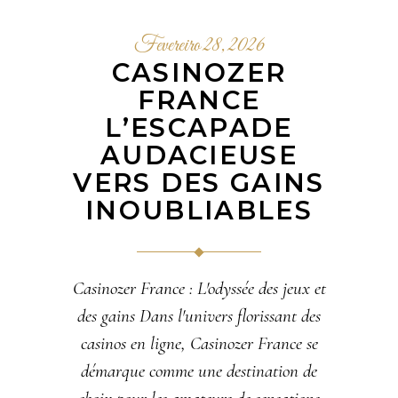
Fevereiro 28, 2026
CASINOZER
FRANCE
L’ESCAPADE
AUDACIEUSE
VERS DES GAINS
INOUBLIABLES
Casinozer France : L'odyssée des jeux et
des gains Dans l'univers florissant des
casinos en ligne, Casinozer France se
démarque comme une destination de