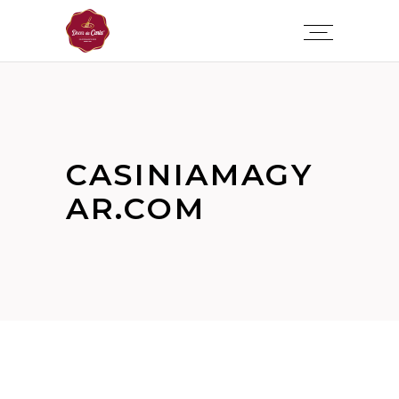
CASINIAMAGY
AR.COM