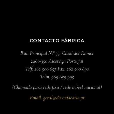
CONTACTO FÁBRICA
Rua Principal N.º 35, Casal dos Ramos
2460-350 Alcobaça Portugal
Telf. 262 500 657 Fax. 262 500 690
Telm. 969 659 995
(Chamada para rede fixa / rede móvel nacional)
Email.
geral@docesdacarla.pt