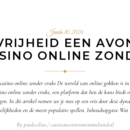
Junho 10, 2026
VRIJHEID EEN AV
ASINO ONLINE ZO
n casino online zonder cruks De wereld van online gokken is in
ino online zonder cruks, een platform dat hen de kans biedt o
gen. In dit artikel nemen we je mee op een reis door deze dyn
elijkheden en de meest populaire spellen. Inhoudsopgave Wat 
By
paulo.elias
caravancentrumemmeloord.nl