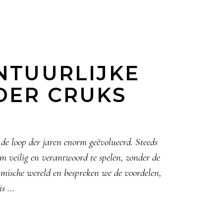
ONTUURLIJKE
NDER CRUKS
 de loop der jaren enorm geëvolueerd. Steeds
m veilig en verantwoord te spelen, zonder de
amische wereld en bespreken we de voordelen,
is