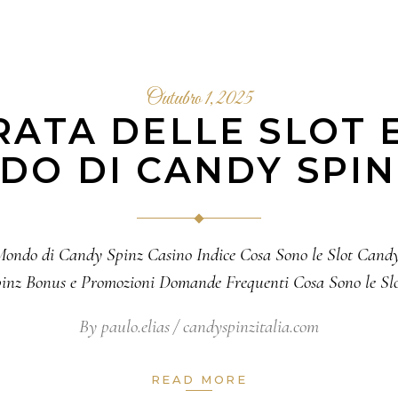
Outubro 1, 2025
RATA DELLE SLOT 
DO DI CANDY SPIN
 Mondo di Candy Spinz Casino Indice Cosa Sono le Slot Ca
pinz Bonus e Promozioni Domande Frequenti Cosa Sono le Sl
By
paulo.elias
candyspinzitalia.com
READ MORE