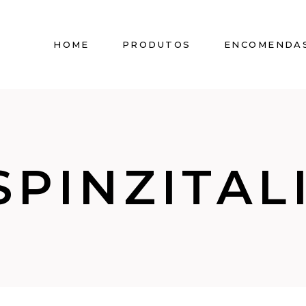
HOME
PRODUTOS
ENCOMENDA
PINZITAL