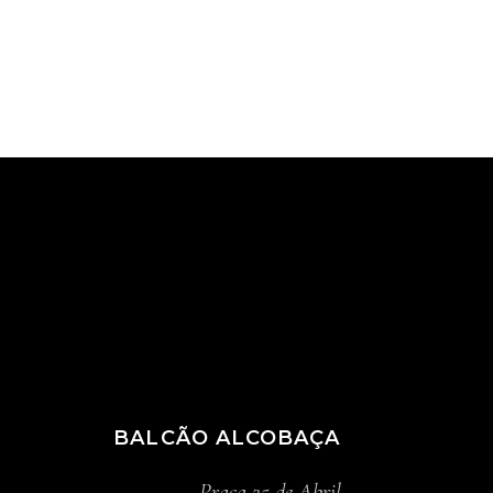
BALCÃO ALCOBAÇA
Praça 25 de Abril