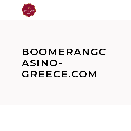
BOOMERANGC
ASINO-
GREECE.COM