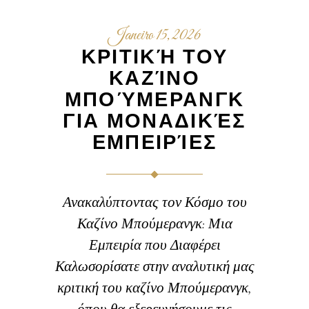
Janeiro 15, 2026
ΚΡΙΤΙΚΉ ΤΟΥ
ΚΑΖΊΝΟ
ΜΠΟΎΜΕΡΑΝΓΚ
ΓΙΑ ΜΟΝΑΔΙΚΈΣ
ΕΜΠΕΙΡΊΕΣ
Ανακαλύπτοντας τον Κόσμο του
Καζίνο Μπούμερανγκ: Μια
Εμπειρία που Διαφέρει
Καλωσορίσατε στην αναλυτική μας
κριτική του καζίνο Μπούμερανγκ,