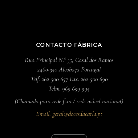
CONTACTO FÁBRICA
Rua Principal N.º 35, Casal dos Ramos
2460-350 Alcobaça Portugal
Telf. 262 500 657 Fax. 262 500 690
Telm. 969 659 995
(Chamada para rede fixa / rede móvel nacional)
Email.
geral@docesdacarla.pt