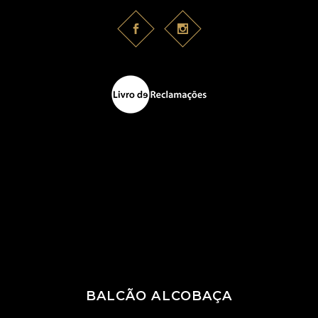
BALCÃO ALCOBAÇA