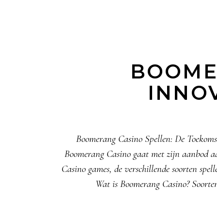
BOOME
INNO
Boomerang Casino Spellen: De Toekomst
Boomerang Casino gaat met zijn aanbod aan
Casino games, de verschillende soorten spe
Wat is Boomerang Casino? Soorte