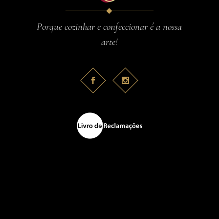
Porque cozinhar e confeccionar é a nossa
arte!