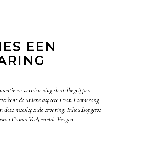
ES EEN
ARING
vatie en vernieuwing sleutelbegrippen.
l verkent de unieke aspecten van Boomerang
an deze meeslepende ervaring. Inhoudsopgave
sino Games Veelgestelde Vragen